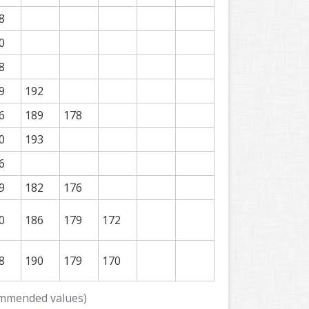
8
0
8
9
192
6
189
178
0
193
6
9
182
176
0
186
179
172
8
190
179
170
commended values)