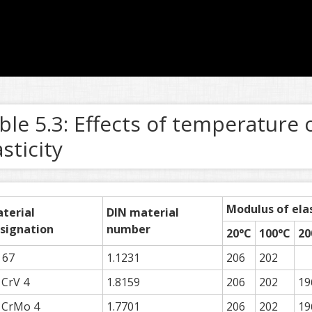
ble 5.3: Effects of temperature
asticity
Modulus of ela
terial
DIN material
signation
number
20°C
100°C
20
 67
1.1231
206
202
 CrV 4
1.8159
206
202
19
 CrMo 4
1.7701
206
202
19