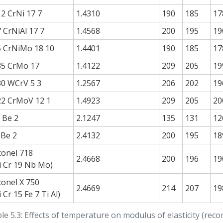
12 CrNi 17 7
1.4310
190
185
17
7 CrNiAl 17 7
1.4568
200
195
19
5 CrNiMo 18 10
1.4401
190
185
17
35 CrMo 17
1.4122
209
205
19
30 WCrV 5 3
1.2567
206
202
19
22 CrMoV 12 1
1.4923
209
205
20
 Be 2
2.1247
135
131
12
 Be 2
2.4132
200
195
18
conel 718
2.4668
200
196
19
i Cr 19 Nb Mo)
conel X 750
2.4669
214
207
19
i Cr 15 Fe 7 Ti Al)
le 5.3: Effects of temperature on modulus of elasticity (re