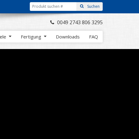
0049 2743 806 3295
iele
Fertigung
Downloads
FAQ