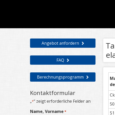
Angebot anfordern
Ta
el
FAQ
Berechnungsprogramm
Ma
de
Kontaktformular
Ck
„
“ zeigt erforderliche Felder an
*
50
Name, Vorname
*
51