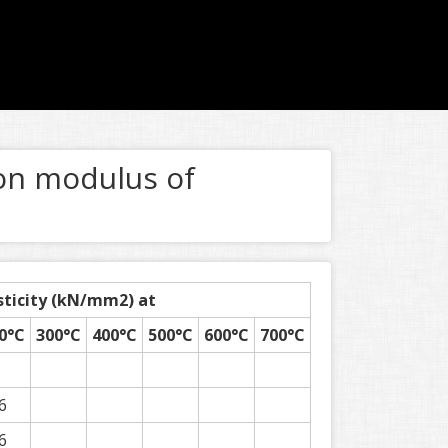
 on modulus of
sticity (kN/mm
2
) at
0°C
300°C
400°C
500°C
600°C
700°C
6
6