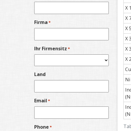
X 
X 
Firma
*
X 
X 
Ihr Firmensitz
X 
*
X 
Cu
Land
Ni
In
(N
Email
*
In
(N
Tab
Phone
*