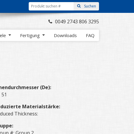
0049 2743 806 3295
iele
Fertigung
Downloads
FAQ
nendurchmesser (De):
: 51
duzierte Materialstärke:
duced Thickness:
uppe:
oup #: Group 2