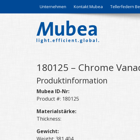
Unternehmen
Kontakt Mubea
Tellerfedern 
180125 – Chrome Vanad
Produktinformation
Mubea ID-Nr:
Product #: 180125
Materialstärke:
Thickness:
Gewicht:
Weight: 381.404