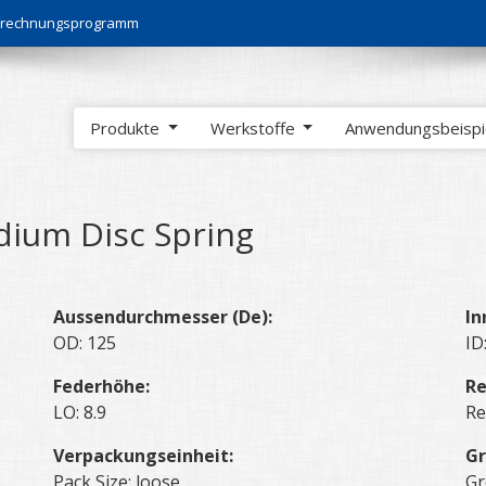
Berechnungsprogramm
Produkte
Werkstoffe
Anwendungsbeisp
ium Disc Spring
Aussendurchmesser (De):
In
OD: 125
ID
Federhöhe:
Re
LO: 8.9
Re
Verpackungseinheit:
Gr
Pack Size: loose
Gr