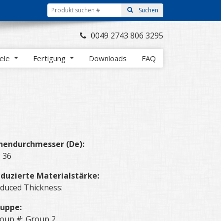
0049 2743 806 3295
iele
Fertigung
Downloads
FAQ
nendurchmesser (De):
: 36
duzierte Materialstärke:
duced Thickness:
uppe:
oup #: Group 2