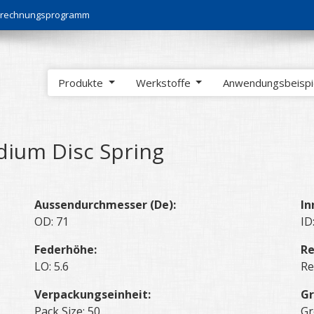
Berechnungsprogramm
Produkte
Werkstoffe
Anwendungsbeisp
ium Disc Spring
Aussendurchmesser (De):
In
OD: 71
ID
Federhöhe:
Re
LO: 5.6
Re
Verpackungseinheit:
Gr
Pack Size: 50
Gr