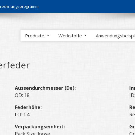
Berechnungsprogramm
Produkte
Werkstoffe
Anwendungsbeisp
erfeder
Aussendurchmesser (De):
In
OD: 18
ID
Federhöhe:
Re
LO: 1.4
Re
Verpackungseinheit:
Gr
Pack Size: loose
Gr