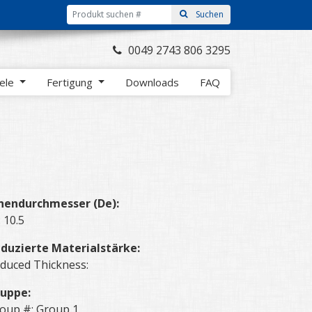
0049 2743 806 3295
iele
Fertigung
Downloads
FAQ
nendurchmesser (De):
: 10.5
duzierte Materialstärke:
duced Thickness:
uppe:
oup #: Group 1