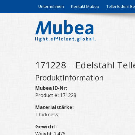
Unternehmen
Kontakt Mubea
Tellerfedern 
171228 – Edelstahl Tell
Produktinformation
Mubea ID-Nr:
Product #: 171228
Materialstärke:
Thickness:
Gewicht:
Weight: 1.476