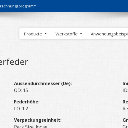
Berechnungsprogramm
Produkte
Werkstoffe
Anwendungsbeisp
erfeder
Aussendurchmesser (De):
In
OD: 15
ID
Federhöhe:
Re
LO: 1.2
Re
Verpackungseinheit:
Gr
Pack Size: loose
Gr