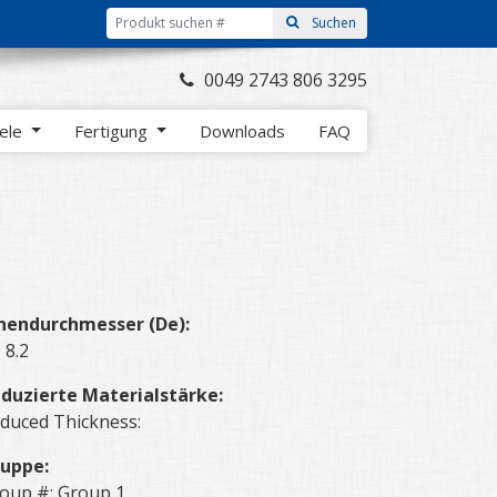
0049 2743 806 3295
iele
Fertigung
Downloads
FAQ
nendurchmesser (De):
: 8.2
duzierte Materialstärke:
duced Thickness:
uppe:
oup #: Group 1