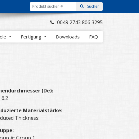
0049 2743 806 3295
iele
Fertigung
Downloads
FAQ
nendurchmesser (De):
: 6.2
duzierte Materialstärke:
duced Thickness:
uppe:
oup #: Group 1