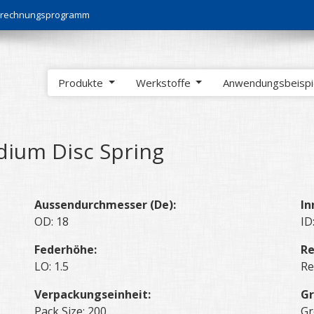
Berechnungsprogramm
Produkte
Werkstoffe
Anwendungsbeisp
ium Disc Spring
Aussendurchmesser (De):
In
OD: 18
ID
Federhöhe:
Re
LO: 1.5
Re
Verpackungseinheit:
Gr
Pack Size: 200
Gr