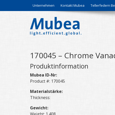
Unternehmen
Kontakt Mubea
Tellerfedern 
170045 – Chrome Vanad
Produktinformation
Mubea ID-Nr:
Product #: 170045
Materialstärke:
Thickness:
Gewicht:
Weight: 1.408