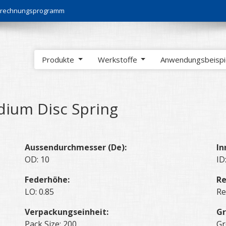
Berechnungsprogramm
Produkte
Werkstoffe
Anwendungsbeisp
ium Disc Spring
Aussendurchmesser (De):
In
OD: 10
ID
Federhöhe:
Re
LO: 0.85
Re
Verpackungseinheit:
Gr
Pack Size: 200
Gr