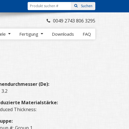
0049 2743 806 3295
iele
Fertigung
Downloads
FAQ
nendurchmesser (De):
: 3.2
duzierte Materialstärke:
duced Thickness:
uppe:
oup #: Group 1